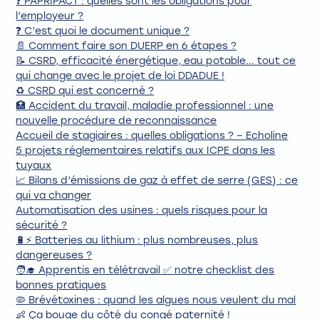
❓ PAPRIPACT : quelles sont les obligations pour
l’employeur ?
❓ C’est quoi le document unique ?
📄 Comment faire son DUERP en 6 étapes ?
📝 CSRD, efficacité énergétique, eau potable... tout ce
qui change avec le projet de loi DDADUE !
♻️ CSRD qui est concerné ?
🏥 Accident du travail, maladie professionnel : une
nouvelle procédure de reconnaissance
Accueil de stagiaires : quelles obligations ? – Echoline
5 projets réglementaires relatifs aux ICPE dans les
tuyaux
📈 Bilans d’émissions de gaz à effet de serre (GES) : ce
qui va changer
Automatisation des usines : quels risques pour la
sécurité ?
🔋⚡ Batteries au lithium : plus nombreuses, plus
dangereuses ?
🧑‍🎓 Apprentis en télétravail ✅ notre checklist des
bonnes pratiques
🦠 Brévétoxines : quand les algues nous veulent du mal
👶 Ça bouge du côté du congé paternité !