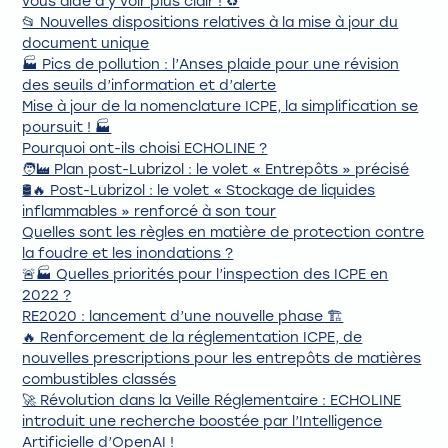
vous aide à y voir plus clair ! ♻️
📂 Nouvelles dispositions relatives à la mise à jour du
document unique
🏭 Pics de pollution : l’Anses plaide pour une révision
des seuils d’information et d’alerte
Mise à jour de la nomenclature ICPE, la simplification se
poursuit ! 🏭
Pourquoi ont-ils choisi ECHOLINE ?
🧑‍🏭 Plan post-Lubrizol : le volet « Entrepôts » précisé
🛢️🔥 Post-Lubrizol : le volet « Stockage de liquides
inflammables » renforcé à son tour
Quelles sont les règles en matière de protection contre
la foudre et les inondations ?
🚨🏭 Quelles priorités pour l’inspection des ICPE en
2022 ?
RE2020 : lancement d’une nouvelle phase 🏗️
🔥 Renforcement de la réglementation ICPE, de
nouvelles prescriptions pour les entrepôts de matières
combustibles classés
🚀 Révolution dans la Veille Réglementaire : ECHOLINE
introduit une recherche boostée par l’Intelligence
Artificielle d’OpenAI !