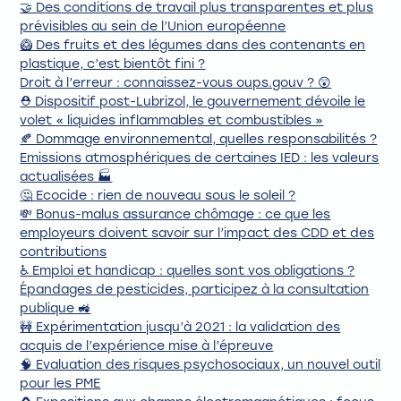
🤝 Des conditions de travail plus transparentes et plus
prévisibles au sein de l’Union européenne
🥝 Des fruits et des légumes dans des contenants en
plastique, c’est bientôt fini ?
Droit à l’erreur : connaissez-vous oups.gouv ? 😲
⛑️ Dispositif post-Lubrizol, le gouvernement dévoile le
volet « liquides inflammables et combustibles »
🍂 Dommage environnemental, quelles responsabilités ?
Emissions atmosphériques de certaines IED : les valeurs
actualisées 🏭
🤔 Ecocide : rien de nouveau sous le soleil ?
💸 Bonus-malus assurance chômage : ce que les
employeurs doivent savoir sur l’impact des CDD et des
contributions
♿ Emploi et handicap : quelles sont vos obligations ?
Épandages de pesticides, participez à la consultation
publique 🚜
🚧 Expérimentation jusqu’à 2021 : la validation des
acquis de l’expérience mise à l’épreuve
🧠 Evaluation des risques psychosociaux, un nouvel outil
pour les PME