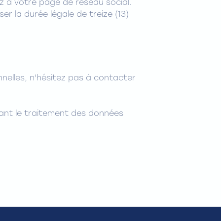
ez à votre page de réseau social.
r la durée légale de treize (13)
nelles, n'hésitez pas à contacter
ant le traitement des données