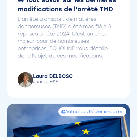
🚚 Tout savoir sur les dernières
modifications de l'arrêté TMD
L'arrêté transport de matières
dangereuses (TMD) a été modifié à 3
reprises à l'été 2024. C'est un enjeu
majeur pour de nombreuses
entreprises, ECHOLINE vous détaille
donc l'objet de ces modifications.
Laura DELBOSC
Juriste HSE
Actualités Réglementaires