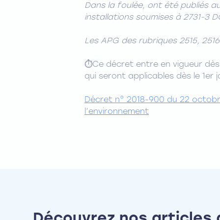
Dans la foulée, ont été publiés a
installations soumises à 2731-3 DC
Les APG des rubriques 2515, 2516
⏱️Ce décret entre en vigueur dès
qui seront applicables dès le 1er j
Décret n° 2018-900 du 22 octobre
l’environnement
Découvrez nos articles 