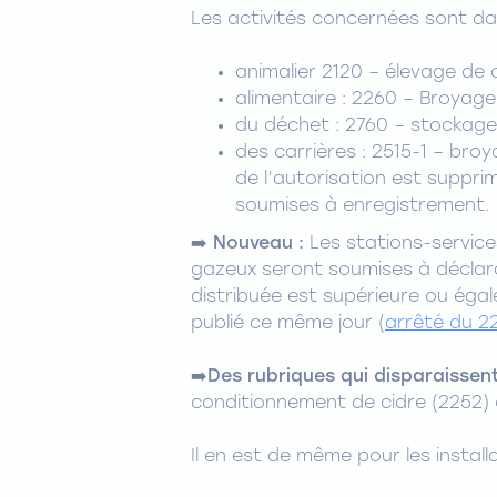
Les activités concernées sont dan
animalier 2120 – élevage de
alimentaire : 2260 – Broyag
du déchet : 2760 – stockage
des carrières : 2515-1 – broy
de l’autorisation est suppri
soumises à enregistrement.
➡️ Nouveau :
Les stations-servic
gazeux seront soumises à déclara
distribuée est supérieure ou égale
publié ce même jour (
arrêté du 2
➡️Des rubriques qui disparaissent
conditionnement de cidre (2252) o
Il en est de même pour les instal