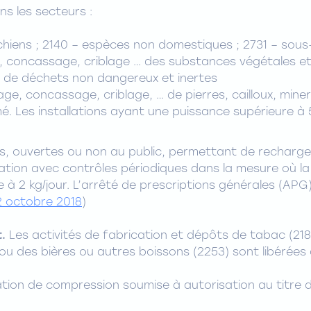
s les secteurs :
 chiens ; 2140 – espèces non domestiques ; 2731 – sou
e, concassage, criblage … des substances végétales et
 de déchets non dangereux et inertes
age, concassage, criblage, … de pierres, cailloux, mine
mé. Les installations ayant une puissance supérieure 
es, ouvertes ou non au public, permettant de recharge
tion avec contrôles périodiques dans la mesure où la
 à 2 kg/jour. L’arrêté de prescriptions générales (APG)
2 octobre 2018
)
.
Les activités de fabrication et dépôts de tabac (21
u des bières ou autres boissons (2253) sont libérées 
lation de compression soumise à autorisation au titre d