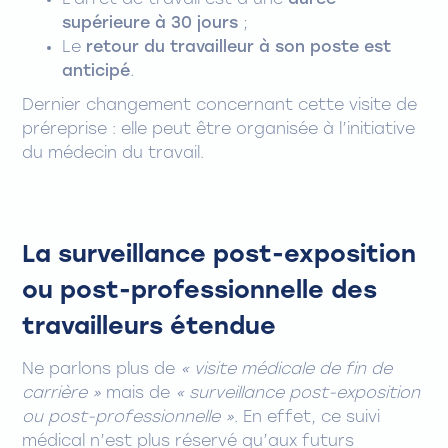
L’arrêt de travail est d’une
durée
supérieure à 30 jours
;
Le
retour du travailleur à son poste est
anticipé
.
Dernier changement concernant cette visite de
préreprise : elle peut être organisée à l’initiative
du médecin du travail.
La surveillance post-exposition
ou post-professionnelle des
travailleurs étendue
Ne parlons plus de
« visite médicale de fin de
carrière »
mais de
« surveillance post-exposition
ou post-professionnelle »
. En effet, ce suivi
médical n’est plus réservé qu’aux futurs