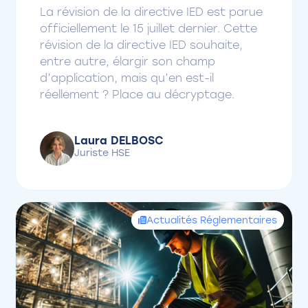
La révision de la directive IED est parue
officiellement le 15 juillet dernier. Cette
révision de la directive IED souhaite,
entre autre, élargir son champ
d’application, mais qu’en est-il
réellement ? Place au décryptage.
Laura DELBOSC
Juriste HSE
Actualités Réglementaires