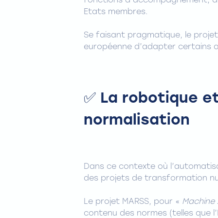
fonctions d’accompagnement, de 
Etats membres.
Se faisant pragmatique, le proje
européenne d’adapter certains art
✅ La robotique et 
normalisation
Dans ce contexte où l’automatisat
des projets de transformation n
Le projet MARSS, pour «
Machine 
contenu des normes (telles que l’I