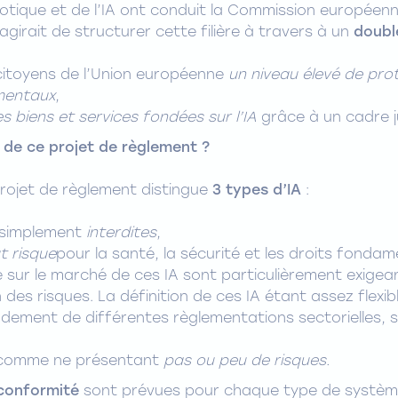
botique et de l’IA ont conduit la Commission europée
 s’agirait de structurer cette filière à travers à un
doubl
 citoyens de l’Union européenne
un niveau élevé de pro
amentaux
,
des biens et services fondées sur l’IA
grâce à un cadre ju
 de ce projet de règlement ?
projet de règlement distingue
3 types d’IA
:
t simplement
interdites
,
t risque
pour la santé, la sécurité et les droits fonda
e sur le marché de ces IA sont particulièrement exigea
des risques. La définition de ces IA étant assez flexib
ondement de différentes règlementations sectorielles,
s comme ne présentant
pas ou peu de risques.
 conformité
sont prévues pour chaque type de système 