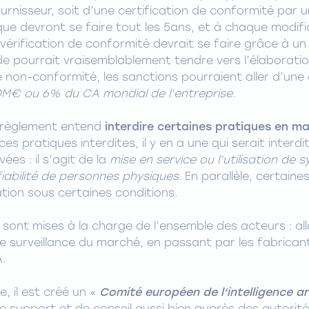
urnisseur, soit d’une certification de conformité par un
que devront se faire tout les 5ans, et à chaque modifi
 vérification de conformité devrait se faire grâce à un
ode pourrait vraisemblablement tendre vers l’élabora
 de non-conformité, les sanctions pourraient aller d’u
M€ ou 6% du CA mondial de l’entreprise
.
e règlement entend
interdire certaines pratiques en ma
ces pratiques interdites, il y en a une qui serait interd
ées : il s’agit de la
mise en service ou l’utilisation de
fiabilité de personnes physiques
. En parallèle, certaine
ation sous certaines conditions.
sont mises à la charge de l’ensemble des acteurs : alla
 surveillance du marché, en passant par les fabricants
.
e, il est créé un «
Comité européen de l‘intelligence art