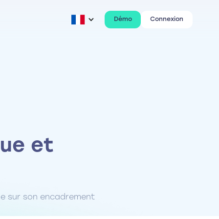
Démo
Connexion
que et
onne sur son encadrement